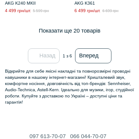
AKG K240 MKII
AKG K361
4 499 грн/шт.
6 499 грн/шт.
5 599 грн
6 699 грн
Показати ще 20 товарів
Назад
Вперед
1
з 6
Відкрийте для себе якісні накладні та повнорозмірні проводні
навушники в нашому інтернет-магазині! Кришталевий звук,
комфортне носіння, довговічність від топ-брендів: Sennheiser,
Audio-Technica, Astell-Kern. Ідеально для музики, ігор, студійної
роботи. Купуйте з доставкою по Україні – доступні ціни та
гарантія!
097 613-70-07
066 044-70-07