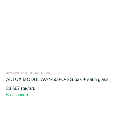
Артикул: MODUL_AV_4_600_O_SG
ADLUX MODUL AV‑4‑600‑O‑SG oak + satin glass
33 667 грн/шт.
В наявності