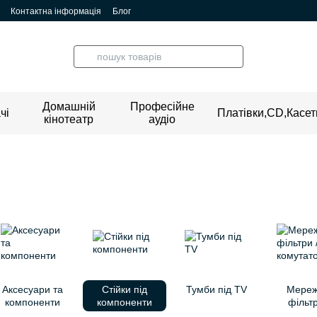
Контактна інформація
Блог
Домашній
Професійне
чі
Платівки,CD,Касет
кінотеатр
аудіо
Аксесуари та
Стійки під
Тумби під TV
Мереж
компоненти
компоненти
фільтр
комута