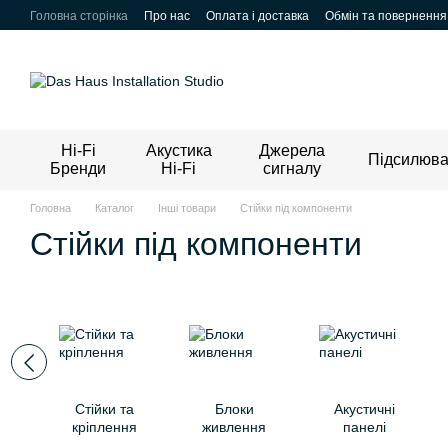
Перейти до основного контенту
Головна сторінка
Про нас
Оплата і доставка
Обмін та повернення
Hi-Fi
Акустика
Джерела
Підсилюва
Бренди
Hi-Fi
сигналу
Головна
Каталог
Інші товари
Стійки під компоненти
Стійки під компоненти
Стійки та
Блоки
Акустичні
кріплення
живлення
панелі