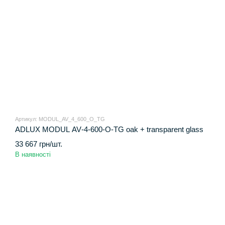
Артикул: MODUL_AV_4_600_O_TG
ADLUX MODUL AV‑4‑600‑O‑TG oak + transparent glass
33 667 грн/шт.
В наявності