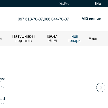
Укр
Рус
Вхід
Мій кошик
097 613-70-07,
066 044-70-07
Навушники і
Кабелі
Інші
и
Акції
портатив
Hi-Fi
товари
еві
и /
тори