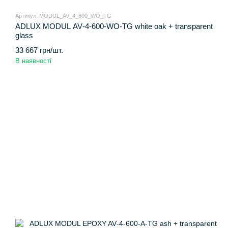
Артикул: MODUL_AV_4_600_WO_TG
ADLUX MODUL AV‑4‑600‑WO‑TG white oak + transparent
glass
33 667 грн/шт.
В наявності