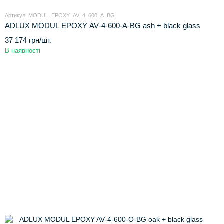
Артикул: MODUL_EPOXY_AV_4_600_A_BG
ADLUX MODUL EPOXY AV‑4‑600‑A‑BG ash + black glass
37 174 грн/шт.
В наявності