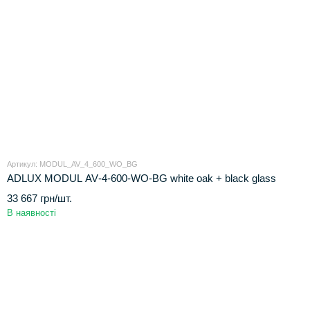
Артикул: MODUL_AV_4_600_WO_BG
ADLUX MODUL AV‑4‑600‑WO‑BG white oak + black glass
33 667 грн/шт.
В наявності