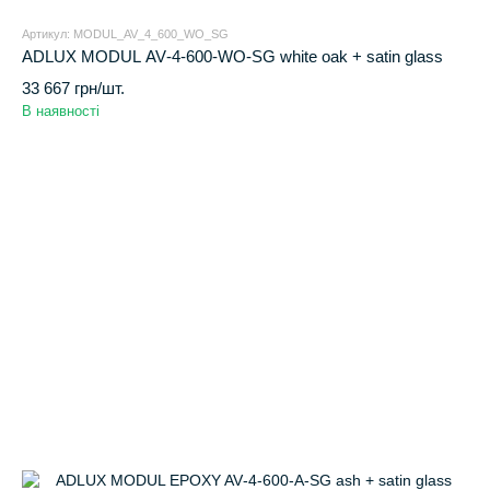
Артикул: MODUL_AV_4_600_WO_SG
ADLUX MODUL AV‑4‑600‑WO‑SG white oak + satin glass
33 667 грн/шт.
В наявності