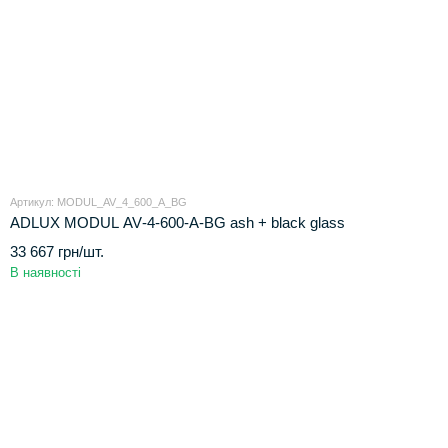
Артикул: MODUL_AV_4_600_A_BG
ADLUX MODUL AV‑4‑600‑A‑BG ash + black glass
33 667 грн/шт.
В наявності