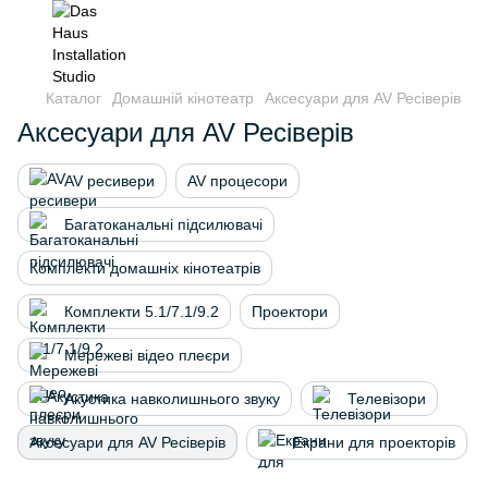
Каталог
Домашній кінотеатр
Аксесуари для AV Ресіверів
Аксесуари для AV Ресіверів
AV ресивери
AV процесори
Багатоканальні підсилювачі
Комплекти домашніх кінотеатрів
Комплекти 5.1/7.1/9.2
Проектори
Мережеві відео плеєри
Акустика навколишнього звуку
Телевізори
Аксесуари для AV Ресіверів
Екрани для проекторів