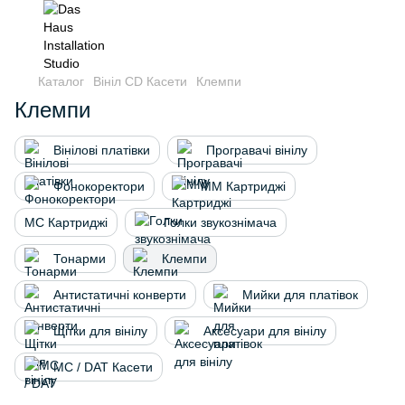
Каталог
Вініл CD Касети
Клемпи
Клемпи
Вінілові платівки
Програвачі вінілу
Фонокоректори
MМ Картриджі
MС Картриджі
Голки звукознімача
Тонарми
Клемпи
Антистатичні конверти
Мийки для платівок
Щітки для вінілу
Аксесуари для вінілу
MC / DAT Касети