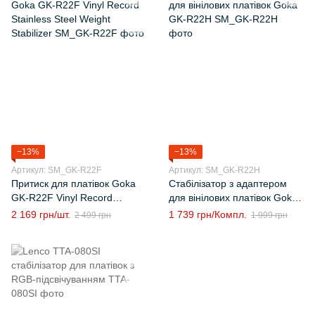
−13%
−13%
Артикул: SM_GK-R22F
Артикул: SM_GK-R22H
Притиск для платівок Goka
Стабілізатор з адаптером
GK-R22F Vinyl Record
для вінілових платівок Goka
Stainless Steel Weight
GK-R22H
2 169 грн/шт.
1 739 грн/Компл.
2 499 грн
1 999 грн
Stabilizer