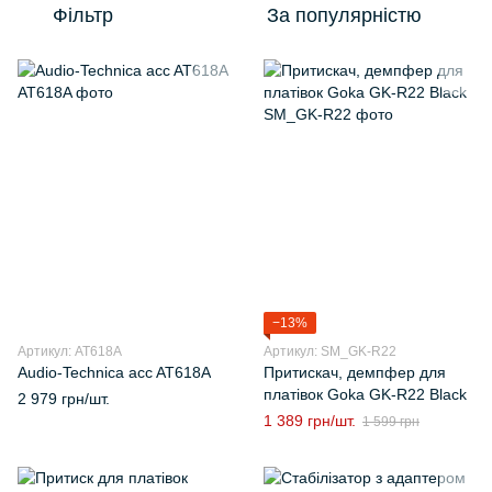
Фільтр
За популярністю
−13%
Артикул: AT618A
Артикул: SM_GK-R22
Audio-Technica acc AT618A
Притискач, демпфер для
платівок Goka GK-R22 Black
2 979 грн/шт.
1 389 грн/шт.
1 599 грн