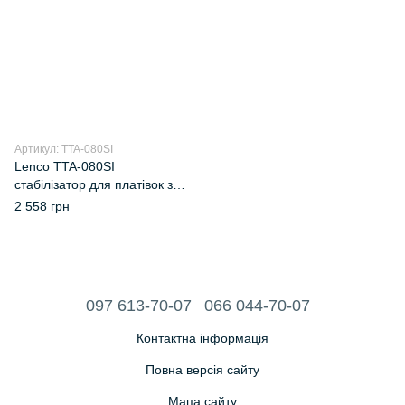
Артикул: TTA-080SI
Lenco TTA-080SI
стабілізатор для платівок з
RGB-підсвічуванням
2 558 грн
097 613-70-07
066 044-70-07
Контактна інформація
Повна версія сайту
Мапа сайту