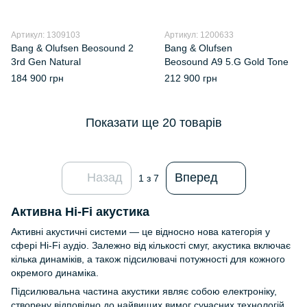
Артикул: 1309103
Артикул: 1200633
Bang & Olufsen Beosound 2
Bang & Olufsen
3rd Gen Natural
Beosound A9 5.G Gold Tone
184 900 грн
212 900 грн
Показати ще 20 товарів
Назад
Вперед
1
з 7
Активна Hi-Fi акустика
Активні акустичні системи — це відносно нова категорія у
сфері Hi-Fi аудіо. Залежно від кількості смуг, акустика включає
кілька динаміків, а також підсилювачі потужності для кожного
окремого динаміка.
Підсилювальна частина акустики являє собою електроніку,
створену відповідно до найвищих вимог сучасних технологій.