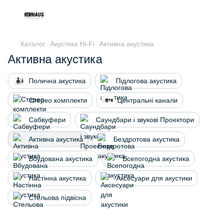
Каталог
Акустика Hi-Fi
Активна акустика
Активна акустика
Полична акустика
Підлогова акустика
Стерео комплекти
Центральні канали
Сабвуфери
Cаундбари і звукові Проектори
Активна акустика
Бездротова акустика
Вбудована акустика
Всепогодна акустика
Настінна акустика
Аксесуари для акустики
Стельова підвісна