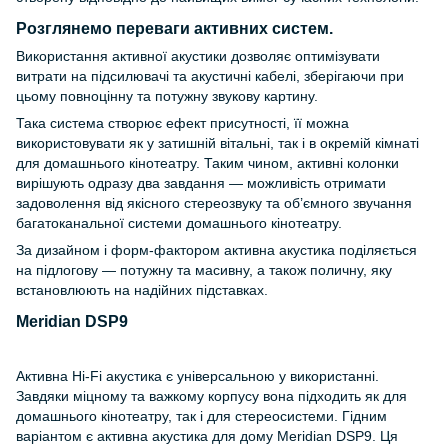
Розглянемо переваги активних систем.
Використання активної акустики дозволяє оптимізувати
витрати на підсилювачі та акустичні кабелі, зберігаючи при
цьому повноцінну та потужну звукову картину.
Така система створює ефект присутності, її можна
використовувати як у затишній вітальні, так і в окремій кімнаті
для домашнього кінотеатру. Таким чином, активні колонки
вирішують одразу два завдання — можливість отримати
задоволення від якісного стереозвуку та об’ємного звучання
багатоканальної системи домашнього кінотеатру.
За дизайном і форм-фактором активна акустика поділяється
на підлогову — потужну та масивну, а також поличну, яку
встановлюють на надійних підставках.
Meridian DSP9
Активна Hi-Fi акустика є універсальною у використанні.
Завдяки міцному та важкому корпусу вона підходить як для
домашнього кінотеатру, так і для стереосистеми. Гідним
варіантом є активна акустика для дому Meridian DSP9. Ця