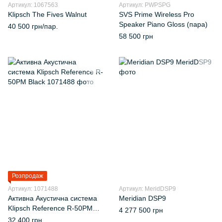
Артикул: 1067563
Артикул: PWPSPG
Klipsch The Fives Walnut
SVS Prime Wireless Pro
Speaker Piano Gloss (пара)
40 500 грн/пар.
58 500 грн
Розпродаж
Артикул: 1071488
Артикул: MeridDSP9
Активна Акустична система
Meridian DSP9
Klipsch Reference R-50PM
4 277 500 грн
Black
32 400 грн