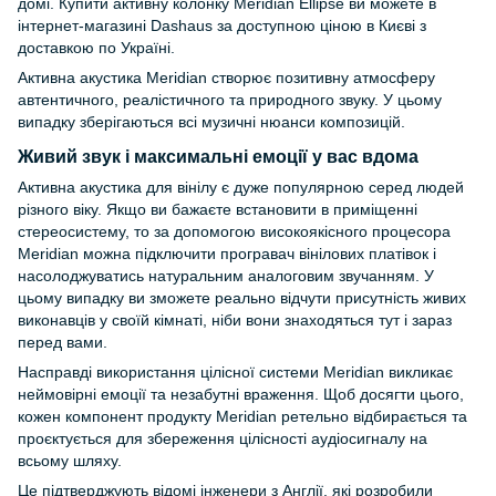
домі. Купити активну колонку Meridian Ellipse ви можете в
інтернет-магазині Dashaus за доступною ціною в Києві з
доставкою по Україні.
Активна акустика Meridian створює позитивну атмосферу
автентичного, реалістичного та природного звуку. У цьому
випадку зберігаються всі музичні нюанси композицій.
Живий звук і максимальні емоції у вас вдома
Активна акустика для вінілу є дуже популярною серед людей
різного віку. Якщо ви бажаєте встановити в приміщенні
стереосистему, то за допомогою високоякісного процесора
Meridian можна підключити програвач вінілових платівок і
насолоджуватись натуральним аналоговим звучанням. У
цьому випадку ви зможете реально відчути присутність живих
виконавців у своїй кімнаті, ніби вони знаходяться тут і зараз
перед вами.
Насправді використання цілісної системи Meridian викликає
неймовірні емоції та незабутні враження. Щоб досягти цього,
кожен компонент продукту Meridian ретельно відбирається та
проєктується для збереження цілісності аудіосигналу на
всьому шляху.
Це підтверджують відомі інженери з Англії, які розробили