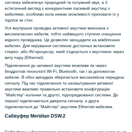
система забезпечує природний та потужний звук, а її
естетичний вигляд є конкурентним пасивній акустиці з
кабелями, особливо коли немає можливості приховати їх у
підлозі чи стіні.
Уся внутрішня проводка активної акустики виконана з
висококласних кабелів, тобто найвищого ступеня очищення
мідного провідника. Це дозволяє заощадити на міжблочних
кабелях. Для керування системою достатньо встановити
стерео- або AV-процесор, який з’єднується з акустикою через
виту пару (Ethernet).
Підключення до активної акустики можливе як через
бездротові технології Wi-Fi, Bluetooth, так і за допомогою
кабелю. В обох випадках зберігається високоякісна передача
сигналу. Під час підключення та налаштування активної
акустики важливо правильно встановити конфігурацію
“Майстер”-колонки та другої, підпорядкованої системи. До
першої підключаються джерела сигналу, а друга
підключається до “Майстер”-акустики Ethernet-кабелем.
Сабвуфер Meridian DSW.2
Сабвуфери з бездротовим підключенням також відносяться до