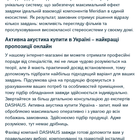
унікальну систему, що забезпечує максимальний ефект
завдяки ідеальній взаємодії компонентів Meridian в єдиній
екосистемі. Як результат, замовник отримує рішення відразу
кількох завдань: можливість перегляду фільмів та
прослуховування висококласної стереосистеми у своєму домі.
Активна акустика купити в Україні – найкращі
пропозиції онлайн
У нашому інтернет-магазині ви можете отримати професійні
поради від спеціалістів, які не лише чудово розуміються на
теорії, але й мають практичний досвід встановлення, тому
допоможуть підібрати найбільш підходящий варіант для ваших
завдань. Підсумкова ціна на продукцію формується з
урахуванням ваших потреб та особливостей приміщення,
тому підбір обладнання завжди здійснюється індивідуально.
Звертайтеся за більш детальною консультацією до експертів
DASHAUS. Активна акустика купити Україна - запит, який ми
обробляємо максимально оперативно і з увагою до всіх
побажань замовника. Здійснюємо підбір продукції. Адже
розуміємо, тут немає дрібниць.
Фахівці компанії DASHAUS завжди готові допомогти вам у
правильному виборі, компонуванні та грамотній інсталяції