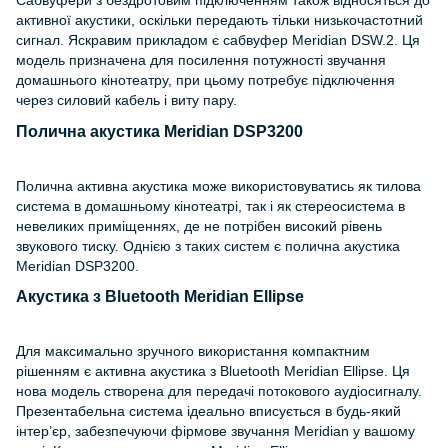
активної акустики, оскільки передають тільки низькочастотний
сигнал. Яскравим прикладом є сабвуфер Meridian DSW.2. Ця
модель призначена для посилення потужності звучання
домашнього кінотеатру, при цьому потребує підключення
через силовий кабель і виту пару.
Полична акустика Meridian DSP3200
Полична активна акустика може використовуватись як тилова
система в домашньому кінотеатрі, так і як стереосистема в
невеликих приміщеннях, де не потрібен високий рівень
звукового тиску. Однією з таких систем є полична акустика
Meridian DSP3200.
Акустика з Bluetooth Meridian Ellipse
Для максимально зручного використання компактним
рішенням є активна акустика з Bluetooth Meridian Ellipse. Ця
нова модель створена для передачі потокового аудіосигналу.
Презентабельна система ідеально вписується в будь-який
інтер’єр, забезпечуючи фірмове звучання Meridian у вашому