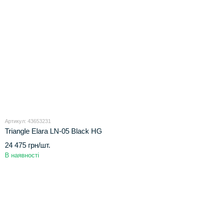
Артикул: 43653231
Triangle Elara LN-05 Black HG
24 475 грн/шт.
В наявності