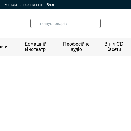
Контактна інформація
Блог
Домашній
Професійне
Вініл CD
вачі
кінотеатр
аудіо
Касети