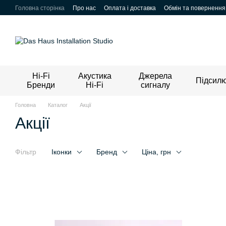
Перейти до основного контенту
Головна сторінка
Про нас
Оплата і доставка
Обмін та повернення
Hi-Fi
Акустика
Джерела
Підсилю
Бренди
Hi-Fi
сигналу
Головна
Каталог
Акції
Акції
Фільтр
Іконки
Бренд
Ціна, грн