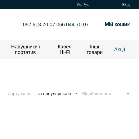
Укр
Рус
Вхід
Мій кошик
097 613-70-07,
066 044-70-07
Навушники і
Кабелі
Інші
Акції
портатив
Hi-Fi
товари
Сортування:
за популярністю
Відображення: