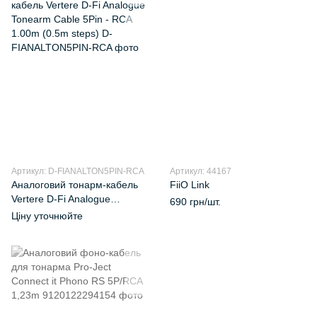
Артикул: D-FIANALTON5PIN-RCA
Артикул: 44167
Аналоговий тонарм-кабель
FiiO Link
Vertere D-Fi Analogue
690 грн/шт.
Tonearm Cable 5Pin - RCA
Ціну уточнюйте
1.00m (0.5m steps)