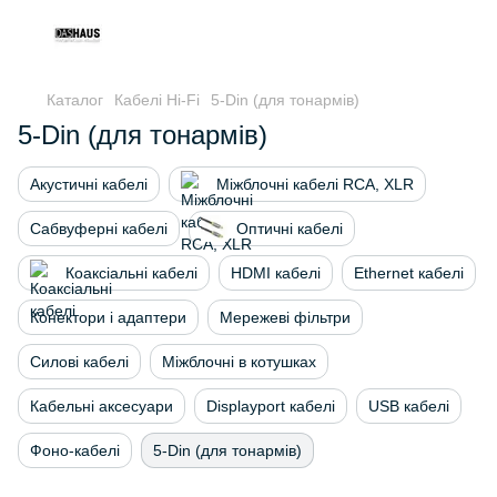
Каталог
Кабелі Hi-Fi
5-Din (для тонармів)
5-Din (для тонармів)
Акустичні кабелі
Міжблочні кабелі RCA, XLR
Сабвуферні кабелі
Оптичні кабелі
Коаксіальні кабелі
HDMI кабелі
Ethernet кабелі
Конектори і адаптери
Мережеві фільтри
Силові кабелі
Міжблочні в котушках
Кабельні аксесуари
Displayport кабелі
USB кабелі
Фоно-кабелі
5-Din (для тонармів)