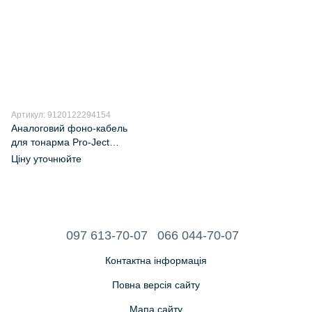
Артикул: 9120122294154
Аналоговий фоно-кабель
для тонарма Pro-Ject
Connect it Phono RS 5P/RCA
Ціну уточнюйте
1,23m
097 613-70-07
066 044-70-07
Контактна інформація
Повна версія сайту
Мапа сайту