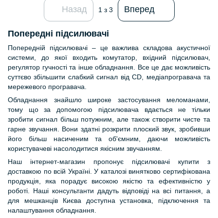
Назад
Вперед
1
з 3
Попередні підсилювачі
Попередній підсилювачі – це важлива складова акустичної
системи, до якої входить комутатор, вхідний підсилювач,
регулятор гучності та інше обладнання. Все це дає можливість
суттєво збільшити слабкий сигнал від CD, медіапрогравача та
мережевого програвача.
Обладнання знайшло широке застосування меломанами,
тому що за допомогою підсилювача вдається не тільки
зробити сигнал більш потужним, але також створити чисте та
гарне звучання. Вони здатні розкрити плоский звук, зробивши
його більш насиченим та об'ємним, даючи можливість
користувачеві насолодитися якісним звучанням.
Наш інтернет-магазин пропонує підсилювачі купити з
доставкою по всій Україні. У каталозі винятково сертифікована
продукція, яка порадує високою якістю та ефективністю у
роботі. Наші консультанти дадуть відповіді на всі питання, а
для мешканців Києва доступна установка, підключення та
налаштування обладнання.