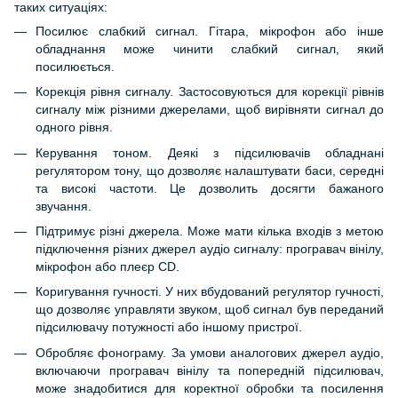
таких ситуаціях:
Посилює слабкий сигнал. Гітара, мікрофон або інше
обладнання може чинити слабкий сигнал, який
посилюється.
Корекція рівня сигналу. Застосовуються для корекції рівнів
сигналу між різними джерелами, щоб вирівняти сигнал до
одного рівня.
Керування тоном. Деякі з підсилювачів обладнані
регулятором тону, що дозволяє налаштувати баси, середні
та високі частоти. Це дозволить досягти бажаного
звучання.
Підтримує різні джерела. Може мати кілька входів з метою
підключення різних джерел аудіо сигналу: програвач вінілу,
мікрофон або плеєр CD.
Коригування гучності. У них вбудований регулятор гучності,
що дозволяє управляти звуком, щоб сигнал був переданий
підсилювачу потужності або іншому пристрої.
Обробляє фонограму. За умови аналогових джерел аудіо,
включаючи програвач вінілу та попередній підсилювач,
може знадобитися для коректної обробки та посилення