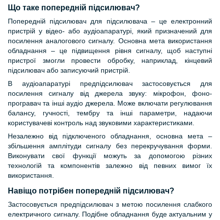
Що таке попередній підсилювач?
Попередній підсилювач для підсилювача – це електронний
пристрій у відео- або аудіоапаратурі, який призначений для
посилення аналогового сигналу. Основна мета використання
обладнання – це підвищення рівня сигналу, щоб наступні
пристрої змогли провести обробку, наприклад, кінцевий
підсилювач або записуючий пристрій.
В аудіоапаратурі предпідсилювач застосовується для
посилення сигналу від джерела звуку: мікрофон, фоно-
програвач та інші аудіо джерела. Може включати регулювання
балансу, гучності, тембру та інші параметри, надаючи
користувачеві контроль над звуковими характеристиками.
Незалежно від підключеного обладнання, основна мета –
збільшення амплітуди сигналу без перекручування форми.
Виконувати свої функції можуть за допомогою різних
технологій та компонентів залежно від певних вимог їх
використання.
Навіщо потрібен попередній підсилювач?
Застосовується предпідсилювач з метою посилення слабкого
електричного сигналу. Подібне обладнання буде актуальним у