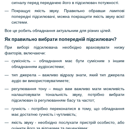
сигналу перед передачею його в підсилювач потужності.
Покращує якість звуку. Правильно обравши лампові
попередні підсилювачі, можна покращити якість звуку всієї
системи.
Все це робить обладнання актуальним для різних цілей.
Як правильно вибрати попередній підсилювач?
При виборі підсилювача необхідно враховувати низку
факторів, включаючи:
сумісність – обладнання має бути сумісним з іншим
обладнанням аудіосистеми;
тип джерела – важливо відразу знати, який тип джерела
аудіо ви використовуватимете;
регулювання тону – якщо вам важливо мати можливість
налаштовувати тональність звуку, потрібно вибрати
підсилювач із регулюванням басу та частот;
гучність - потрібно переконатися в тому, що обладнання
має достатню гучність і чутливість;
якість звуку - необхідно послухати пристрій особисто, або
оцінити його за відгуками та рецензіями;