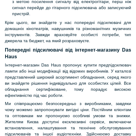
з метою посилення сигналу від електрогітари, перш ніж
сигнал перейде до гітарного підсилювача або записуючий
пристрій.
Крім цього, ви знайдете у нас попередні підсилювачі для
домашніх кінотеатрів, навушників та різноманітних музичних
інструментів. Завжди враховуйте особисті потреби, тип
джерела та бюджет, на який розраховуєте.
Попередні підсилювачі від інтернет-магазину Das
Haus
Інтернет-магазин Das Haus пропонує купити предпідсилювач
лампи або інші модифікації від відомих виробників. У каталозі
представлений широкий асортимент обладнання, серед якого
ви знайдете рішення індивідуально для особистих цілей. Все
обладнання сертифіковане, тому порадує високою
ефективністю під час роботи.
Ми співпрацюємо безпосередньо з виробниками, завдяки
чому можемо запропонувати вигідні ціни. Постійним клієнтам
та оптовикам ми пропонуємо особливі умови та знижки.
Жителям Києва доступні ексклюзивні сервіси, включаючи
встановлення, налаштування та технічне обслуговування
підсилювачів та іншої аудіотехніки. Здійснюємо доставку