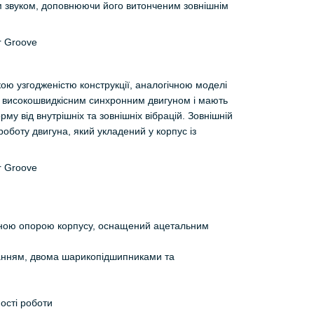
 звуком, доповнюючи його витонченим зовнішнім
кою узгодженістю конструкції, аналогічною моделі
е високошвидкісним синхронним двигуном і мають
у від внутрішніх та зовнішніх вібрацій. Зовнішній
роботу двигуна, який укладений у корпус із
ктною опорою корпусу, оснащений ацетальним
нанням, двома шарикопідшипниками та
ості роботи