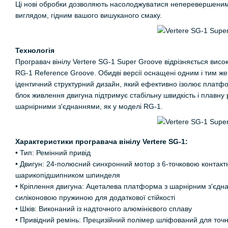
Ці нові обробки дозволяють насолоджуватися неперевершеним
виглядом, гідним вашого вишуканого смаку.
Технологія
Програвач вінілу Vertere SG-1 Super Groove відрізняється висо
RG-1 Reference Groove. Обидві версії оснащені одним і тим ж
ідентичний структурний дизайн, який ефективно ізолює платформ
блок живлення двигуна підтримує стабільну швидкість і плавну 
шарнірними з'єднаннями, як у моделі RG-1.
Характеристики програвача вінілу Vertere SG-1:
• Тип: Ремінний привід
• Двигун: 24-полюсний синхронний мотор з 6-точковою конта
шарикопідшипником шпинделя
• Кріплення двигуна: Ацеталева платформа з шарнірним з'єд
силіконовою пружиною для додаткової стійкості
• Шків: Виконаний із надточного алюмінієвого сплаву
• Привідний ремінь: Прецизійний полімер шліфований для точн