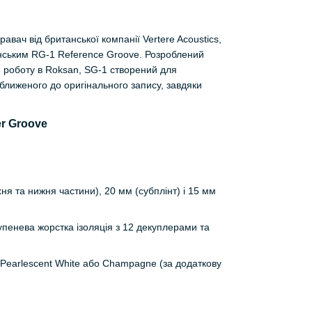
авач від британської компанії Vertere Acoustics,
ським RG-1 Reference Groove. Розроблений
 роботу в Roksan, SG-1 створений для
ближеного до оригінального запису, завдяки
ня та нижня частини), 20 мм (субплінт) і 15 мм
тупенева жорстка ізоляція з 12 декуплерами та
k, Pearlescent White або Champagne (за додаткову