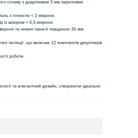
вого сплаву з додатковим 3 мм акриловим
ль з точністю < 2 мікрони.
 із зазором < 6,5 мікрона
 верхня та нижня панелі товщиною 30 мм,
сткої ізоляції, що включає 12 комплектів декупперів
ості роботи
логії та елегантний дизайн, створюючи ідеальне