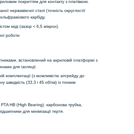
криловим покриттям для контакту з платівкою.
ої нержавіючої сталі (точність округлості/
 вольфрамового карбіду.
том міді (зазор < 6,5 мікрон).
ої роботи.
пниками, встановлений на акриловій платформі з
нами для ізоляції.
ій комплектації (з можливістю апгрейду до
у швидкість (33,3 і 45 об/хв) із тонким
TA HB (High Bearing): карбонова трубка,
підшипники для мінімізації тертя.