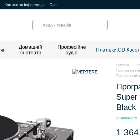
Контактна інформація
Блог
Домашній
Професійне
чі
Платівки,CD,Касет
кінотеатр
аудіо
Головна
К
Програвачі ві
Програвач віні
Прогр
Super 
Black
В наявності
1 364