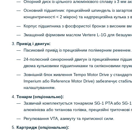
Опорний диск із цільного алюмінієвого сплаву з 3 мм а
Основний підшипник: прецизійний шпиндель із загартован
концентричності < 2 мікрон) та надпрецизійна кулька з
Корпус підшипника з фосфористої бронзи з високим вміс
Змащений фірмовим маслом Vertere L-1G для безшумн
Привід і двигун:
Пасиковий привід із прецизійним полімерним ременем.
24-полюсний синхронний двигун із прецизійними підши
двома кульковими підшипниками та силіконовими пружи
Зовнішній блок живлення Tempo Motor Drive у стандартн
Imperium або Reference Motor Drive) забезпечує стабільн
налаштуванням.
Тонарм (опціонально):
Зазвичай комплектується тонармом SG-1 PTA або SG-1 P
алюмінієва або титанова голівка, прецизійні триточкові 
Регулювання VTA, азимуту та притискної сили.
Картридж (опціонально):