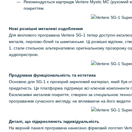
Рекомендується картридж Vertere Mystic MC (рухомий кот
покриттям.
Нові розкішні металеві оздоблення
Для вінілового програвача Vertere SG-1 тепер доступні ексклю
металік, перлово-білий та шампанське. Ці розкішні відтінки, с
1, стали стильною альтернативою оригінальному прозорому о
аудіопристрою.
Продумана функціональність та естетика
Основою для SG-1 є прозорий акриловий матеріал, який був спе
придатність. Ця платформа підтримує всі ключові компоненти п
Ексклюзивні металеві покриття, створені за спеціальною техн
програвачеві сучасного вигляду, не впливаючи на його видатні 
Деталі, що підкреслюють індивідуальність
На верхній панелі програвача нанесено фірмовий логотип Ver