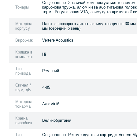
Опціонально: Зазвичай комплектується тонармом S
Тонарм
карбонова трубка, алюмінієва або титанова головка
тертя. Регулювання VTA, азимуту та притискної с
Матеріал
Плінт із прозорого литого акрилу товщиною 30 мм (
корпусу
мм (середній рівень).
Виробник
Vertere Acoustics
Кришка в
Ні
комплекті
Тип
Ремінний
привода
Сигнал /
<-85
шум, дБ
Матеріал
Алюміній
тонарма
Країна
Великобританія
виробник
Тип
Опціонально: Рекомендується картридж Vertere Mys