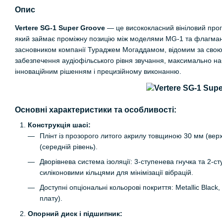
Опис
Vertere SG-1 Super Groove
— це висококласний вініловий прогр
який займає проміжну позицію між моделями MG-1 та флагман
засновником компанії Тураджем Могаддамом, відомим за свою
забезпечення аудіофільського рівня звучання, максимально на
інноваційним рішенням і прецизійному виконанню.
Основні характеристики та особливості:
Конструкція шасі:
Плінт із прозорого литого акрилу товщиною 30 мм (верх
(середній рівень).
Дворівнева система ізоляції: 3-ступенева гнучка та 2-с
силіконовими кільцями для мінімізації вібрацій.
Доступні опціональні кольорові покриття: Metallic Blac
плату).
Опорний диск і підшипник: