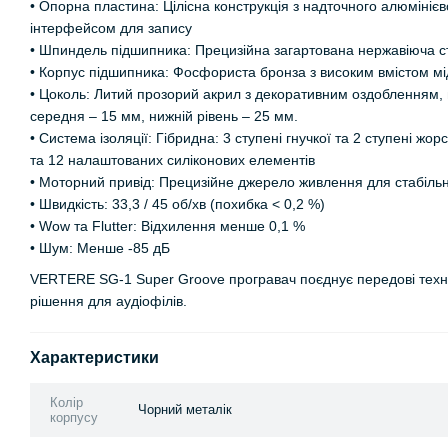
• Опорна пластина: Цілісна конструкція з надточного алюмініє
інтерфейсом для запису
• Шпиндель підшипника: Прецизійна загартована нержавіюча ста
• Корпус підшипника: Фосфориста бронза з високим вмістом міді
• Цоколь: Литий прозорий акрил з декоративним оздобленням,
середня – 15 мм, нижній рівень – 25 мм.
• Система ізоляції: Гібридна: 3 ступені гнучкої та 2 ступені жор
та 12 налаштованих силіконових елементів
• Моторний привід: Прецизійне джерело живлення для стабільн
• Швидкість: 33,3 / 45 об/хв (похибка < 0,2 %)
• Wow та Flutter: Відхилення менше 0,1 %
• Шум: Менше -85 дБ
VERTERE SG-1 Super Groove програвач поєднує передові техно
рішення для аудіофілів.
Характеристики
Колір
Чорний металік
корпусу