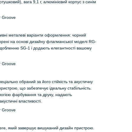
ушковий), вага 9,1 г, алюмінієвий корпус з синім
зивні металеві варіанти оформлення: чорний
творені на основі дизайну флагманської моделі RG-
здобленню SG-1 і додають елегантності вашому
ціально обраний за його стійкість та акустичну
ристрою, що забезпечує ідеальну стабільність.
ологією фарбування та друку, надають
акустичні властивості.
tere, який завершує вишуканий дизайн пристрою.