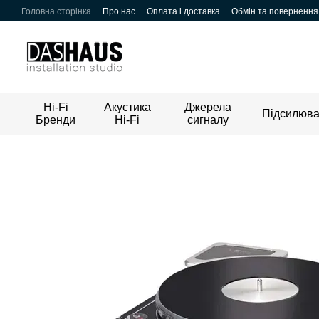
Перейти до основного контенту
Головна сторінка
Про нас
Оплата і доставка
Обмін та повернення
Hi-Fi
Акустика
Джерела
Підсилюва
Бренди
Hi-Fi
сигналу