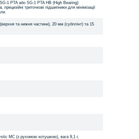
G-1 PTA або SG-1 PTA HB (High Bearing):
, прецизійні триточкові підшипники для мінімізації
или.
верхня та нижня частини), 20 мм (субплінт) та 15
tic MC (з рухомою котушкою), вага 9,1 г,