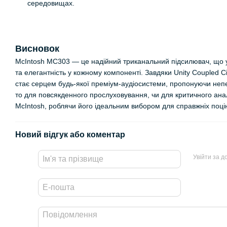
середовищах.
Висновок
McIntosh MC303 — це надійний триканальний підсилювач, що у
та елегантність у кожному компоненті. Завдяки Unity Coupled C
стає серцем будь-якої преміум-аудіосистеми, пропонуючи непе
то для повсякденного прослуховування, чи для критичного ана
McIntosh, роблячи його ідеальним вибором для справжніх поцін
Новий відгук або коментар
Увійти за 