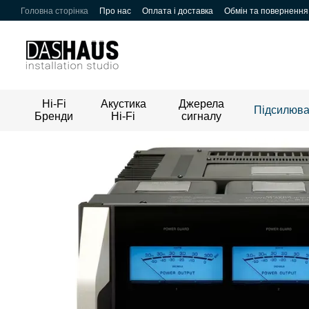
Перейти до основного контенту
Головна сторінка
Про нас
Оплата і доставка
Обмін та повернення
Hi-Fi
Акустика
Джерела
Підсилюва
Бренди
Hi-Fi
сигналу