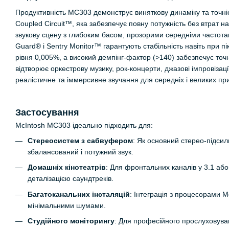
Продуктивність MC303 демонструє виняткову динаміку та точні
Coupled Circuit™, яка забезпечує повну потужність без втрат
звукову сцену з глибоким басом, прозорими середніми частот
Guard® і Sentry Monitor™ гарантують стабільність навіть при 
рівня 0,005%, а високий демпінг-фактор (>140) забезпечує то
відтворює оркестрову музику, рок-концерти, джазові імпровіза
реалістичне та іммерсивне звучання для середніх і великих пр
Застосування
McIntosh MC303 ідеально підходить для:
Стереосистем з сабвуфером
: Як основний стерео-підс
збалансований і потужний звук.
Домашніх кінотеатрів
: Для фронтальних каналів у 3.1 або
деталізацією саундтреків.
Багатоканальних інсталяцій
: Інтеграція з процесорами M
мінімальними шумами.
Студійного моніторингу
: Для професійного прослуховуван