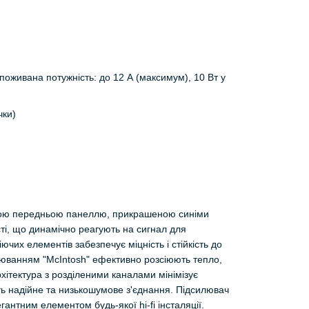
споживана потужність: до 12 А (максимум), 10 Вт у
чки)
яною передньою панеллю, прикрашеною синіми
ті, що динамічно реагують на сигнал для
чих елементів забезпечує міцність і стійкість до
іюванням "McIntosh" ефективно розсіюють тепло,
хітектура з розділеними каналами мінімізує
ть надійне та низькошумове з'єднання. Підсилювач
антним елементом будь-якої hi-fi інсталяції.