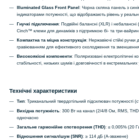
Illuminated Glass Front Panel
: Чорна скляна панель з син
індикаторами потужності, що відображають рівень у реальн
Гнучкі підключення
: Подвійні балансні (XLR) і небалансні 
Cinch™ клеми для динаміків з підтримкою бі- та три-вайрин
Компактна та міцна конструкція
: Нержавіючі стійкі ручк
гравіюванням для ефективного охолодження та зменшення 
Високоякісні компоненти
: Поляризовані електролітичні к
стабільності, низьких шумів і довговічності в екстремальних
Технічні характеристики
Тип
: Триканальний твердотільний підсилювач потужності (
Вихідна потужність
: 300 Вт на канал (2/4/8 Ом, RMS, THD 
одночасно
Загальне гармонійне спотворення (THD)
: ≤ 0,005% (20 Г
Відношення сигнал/шум (SNR)
: ≥ 114 дБ (A-зважене)