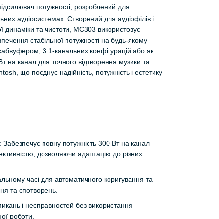
ідсилювач потужності, розроблений для
ьних аудіосистемах. Створений для аудіофілів і
ої динаміки та чистоти, MC303 використовує
печення стабільної потужності на будь-якому
 сабвуфером, 3.1-канальних конфігурацій або як
т на канал для точного відтворення музики та
osh, що поєднує надійність, потужність і естетику
: Забезпечує повну потужність 300 Вт на канал
ективністю, дозволяючи адаптацію до різних
еальному часі для автоматичного коригування та
ння та спотворень.
микань і несправностей без використання
ої роботи.