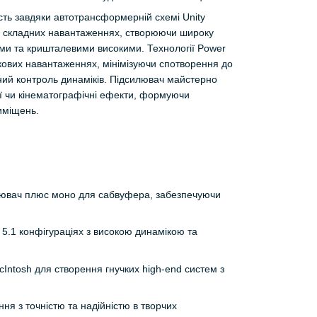
сть завдяки автотрансформерній схемі Unity
 на складних навантаженнях, створюючи широку
ами та кришталевими високими. Технології Power
пікових навантаженнях, мінімізуючи спотворення до
чний контроль динаміків. Підсилювач майстерно
ції чи кінематографічні ефекти, формуючи
иміщень.
илювач плюс моно для сабвуфера, забезпечуючи
 5.1 конфігураціях з високою динамікою та
cIntosh для створення гнучких high-end систем з
ня з точністю та надійністю в творчих