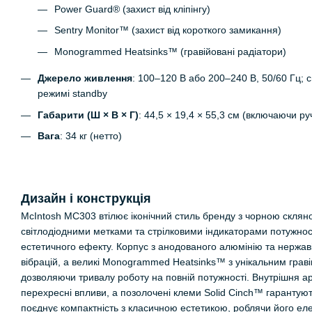
Power Guard® (захист від кліпінгу)
Sentry Monitor™ (захист від короткого замикання)
Monogrammed Heatsinks™ (гравійовані радіатори)
Джерело живлення
: 100–120 В або 200–240 В, 50/60 Гц; 
режимі standby
Габарити (Ш × В × Г)
: 44,5 × 19,4 × 55,3 см (включаючи ру
Вага
: 34 кг (нетто)
Дизайн і конструкція
McIntosh MC303 втілює іконічний стиль бренду з чорною скл
світлодіодними метками та стрілковими індикаторами потужнос
естетичного ефекту. Корпус з анодованого алюмінію та нержавію
вібрацій, а великі Monogrammed Heatsinks™ з унікальним грав
дозволяючи тривалу роботу на повній потужності. Внутрішня ар
перехресні впливи, а позолочені клеми Solid Cinch™ гарантую
поєднує компактність з класичною естетикою, роблячи його елег