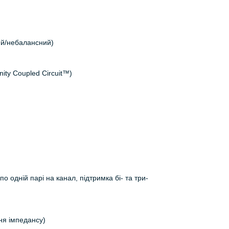
ний/небалансний)
nity Coupled Circuit™)
о одній парі на канал, підтримка бі- та три-
ня імпедансу)