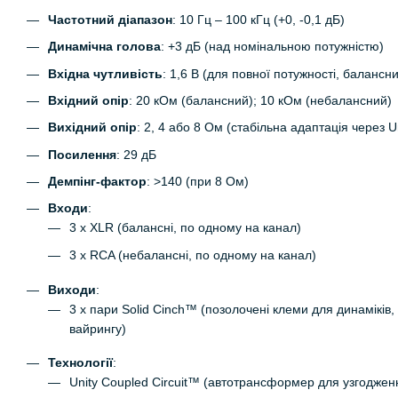
Частотний діапазон
: 10 Гц – 100 кГц (+0, -0,1 дБ)
Динамічна голова
: +3 дБ (над номінальною потужністю)
Вхідна чутливість
: 1,6 В (для повної потужності, баланс
Вхідний опір
: 20 кОм (балансний); 10 кОм (небалансний)
Вихідний опір
: 2, 4 або 8 Ом (стабільна адаптація через U
Посилення
: 29 дБ
Демпінг-фактор
: >140 (при 8 Ом)
Входи
:
3 x XLR (балансні, по одному на канал)
3 x RCA (небалансні, по одному на канал)
Виходи
:
3 x пари Solid Cinch™ (позолочені клеми для динаміків, п
вайрингу)
Технології
:
Unity Coupled Circuit™ (автотрансформер для узгоджен