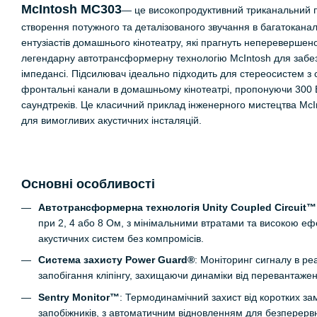
McIntosh MC303
— це високопродуктивний триканальний п
створення потужного та деталізованого звучання в багатоканал
ентузіастів домашнього кінотеатру, які прагнуть неперевершен
легендарну автотрансформерну технологію McIntosh для забез
імпедансі. Підсилювач ідеально підходить для стереосистем з
фронтальні канали в домашньому кінотеатрі, пропонуючи 300 В
саундтреків. Це класичний приклад інженерного мистецтва McInt
для вимогливих акустичних інсталяцій.
Основні особливості
Автотрансформерна технологія Unity Coupled Circuit™
при 2, 4 або 8 Ом, з мінімальними втратами та високою еф
акустичних систем без компромісів.
Система захисту Power Guard®
: Моніторинг сигналу в р
запобігання кліпінгу, захищаючи динаміки від перевантаже
Sentry Monitor™
: Термодинамічний захист від коротких за
запобіжників, з автоматичним відновленням для безперервн