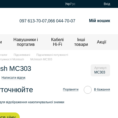
Укр
Рус
Вхід
Мій кошик
097 613-70-07,
066 044-70-07
Навушники і
Кабелі
Інші
и
Акції
портатив
Hi-Fi
товари
аталог
Підсилювачі
Підсилювачі потужності
тужності Mcintosh
McIntosh MC303
osh MC303
Артикул
MC303
Написати відгук
уточнюйте
Порівняти
В бажання
для відображення накопичувальної знижки
ся ціну