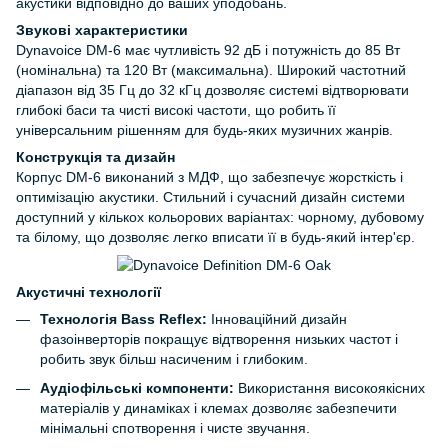
акустики відповідно до ваших уподобань.
Звукові характеристики
Dynavoice DM-6 має чутливість 92 дБ і потужність до 85 Вт
(номінальна) та 120 Вт (максимальна). Широкий частотний
діапазон від 35 Гц до 32 кГц дозволяє системі відтворювати
глибокі баси та чисті високі частоти, що робить її
універсальним рішенням для будь-яких музичних жанрів.
Конструкція та дизайн
Корпус DM-6 виконаний з МДФ, що забезпечує жорсткість і
оптимізацію акустики. Стильний і сучасний дизайн системи
доступний у кількох кольорових варіантах: чорному, дубовому
та білому, що дозволяє легко вписати її в будь-який інтер'єр.
Акустичні технології
Технологія Bass Reflex:
Інноваційний дизайн
фазоінверторів покращує відтворення низьких частот і
робить звук більш насиченим і глибоким.
Аудіофільські компоненти:
Використання високоякісних
матеріалів у динаміках і клемах дозволяє забезпечити
мінімальні спотворення і чисте звучання.