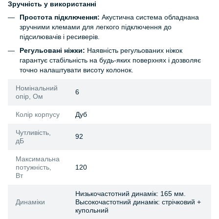
Зручність у використанні
Простота підключення:
Акустична система обладнана
зручними клемами для легкого підключення до
підсилювачів і ресиверів.
Регульовані ніжки:
Наявність регульованих ніжок
гарантує стабільність на будь-яких поверхнях і дозволяє
точно налаштувати висоту колонок.
Номінальний
6
опір, Ом
Колір корпусу
Дуб
Чутливість,
92
дБ
Максимальна
потужність,
120
Вт
Низькочастотний динамік: 165 мм.
Динаміки
Высокочастотний динамік: стрічковий +
купольний