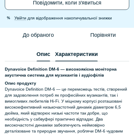
Повідомити, коли з'явиться
Увійти
для відображення накопичувальної знижки
%
До обраного
Порівняти
Опис
Характеристики
Dynavoice Definition DM-6 — високоякісна моніторна
акустична система для музикантів і аудіофілів
Опис продукту
Dynavoice Definition DM-6 — це переможець тестів, створений
для задоволення потреб як професійних музикантів, так і
вимогливих любителів Hi-Fi. У міцному корпусі розташовані
високоефективний низькочастотний динамік діаметром 6,5
дюйма, який відтворює низькі частоти так добре, що
необхідність у сабвуфері практично відпадає. Два
високочастотні динаміки забезпечують неймовірно
деталізоване та природне звучання, роблячи DM-6 чудовим