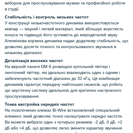
вибором для прослуховування музики та професійної роботи
в студії.
Стабільність і контроль низьких частот
У конструкції низькочастотного динаміка використовується
кевлар — міцний і легкий матеріал, який збільшує жорсткість
конуса та підвищує його чутливість до мікродеталей звуку.
Алюмінієва корзина динаміка надає додаткову стабільність, що
дозволяє досягти точного та контрольованого звучання в
низькому діапазоні.
Деталізація високих частот
На верхній панелі DM-6 розміщені купольний твіттер і
ленточний твіттер, які ідеально взаємодіють один з одним і
забезпечують частотний діапазон до 32 кГц. Ця комбінація
динаміків гарантує передачу найтонших нюансів, що робить
цю акустичну систему ідеальною для критично настроєного
прослуховування.
Тонка настройка середніх частот
На позолочених клемах Bi-Wire встановлений спеціальний
елемент, який дозволяє точно налаштувати середні частоти.
Ви можете вибрати один з чотирьох режимів: -2 дБ, 0 дБ, +2
дБ або +4 дБ, що дозволяє легко змінити характер звучання