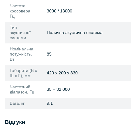
Частота
кросовера,
3000 / 13000
Гц
Тип
акустичної
Полична акустична система
системи
Номінальна
потужність,
85
Вт
Габарити (В х
420 х 200 x 330
Ш х Г), мм
Частотний
35 – 32 000
діапазон, Гц
Вага, кг
9,1
Відгуки