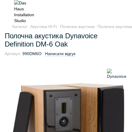
Каталог
Акустика Hi-Fi
Полична акустика
Полична акустика
Полочна акустика Dynavoice
Definition DM-6 Oak
Артикул:
990DM6O
Написати відгук