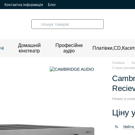
Контактна інформація
Блог
Домашній
Професійне
чі
Платівки,CD,Касет
кінотеатр
аудіо
Головна
К
Стерео ресив
Cambr
Recie
Немає в наяв
Ціну 
Увійти
%