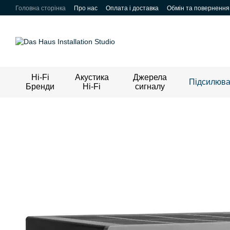
Перейти до основного контенту
Головна сторінка
Про нас
Оплата і доставка
Обмін та повернення
Hi-Fi
Акустика
Джерела
Підсилюва
Бренди
Hi-Fi
сигналу