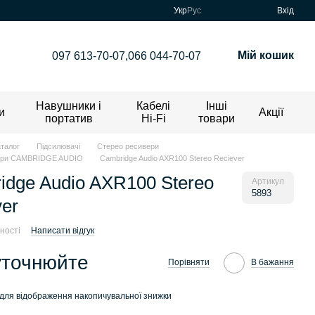
Укр
Рус
Вхід
Мій кошик
097 613-70-07,
066 044-70-07
Навушники і
Кабелі
Інші
и
Акції
портатив
Hi-Fi
товари
аталог
Підсилювачі
Стерео ресивери
ери CAMBRIDGE AUDIO
Cambridge Audio AXR100 Stereo Reciever
idge Audio AXR100 Stereo
Артикул
5893
ver
ності
Написати відгук
уточнюйте
Порівняти
В бажання
для відображення накопичувальної знижки