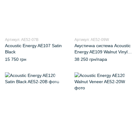
Артикул: AE52-07B
Артикул: AE52-09W
Acoustic Energy AE107 Satin
Акустична система Acoustic
Black
Energy AE109 Walnut Vinyl
Veneer
15 750 грн
38 250 грн/пара