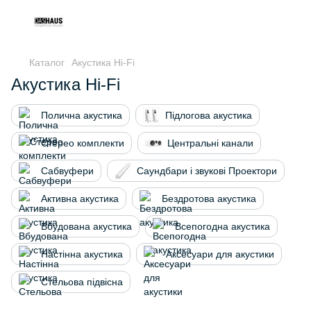
Каталог
Акустика Hi-Fi
Акустика Hi-Fi
Полична акустика
Підлогова акустика
Стерео комплекти
Центральні канали
Сабвуфери
Cаундбари і звукові Проектори
Активна акустика
Бездротова акустика
Вбудована акустика
Всепогодна акустика
Настінна акустика
Аксесуари для акустики
Стельова підвісна