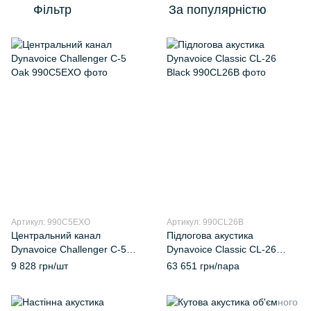
Фільтр
За популярністю
Артикул: 990C5EXO
Артикул: 990CL26B
Центральний канал
Підлогова акустика
Dynavoice Challenger C-5
Dynavoice Classic CL-26
Oak
Black
9 828 грн/шт
63 651 грн/пара