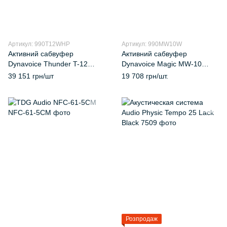
Артикул: 990T12WHP
Артикул: 990MW10W
Активний сабвуфер
Активний сабвуфер
Dynavoice Thunder T-12
Dynavoice Magic MW-10
White
White
39 151 грн/шт
19 708 грн/шт.
Розпродаж