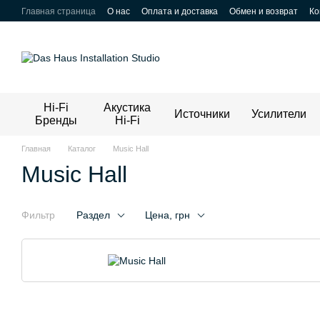
Перейти к основному контенту
Главная страница
О нас
Оплата и доставка
Обмен и возврат
Ко
Hi-Fi
Акустика
Источники
Усилители
Бренды
Hi-Fi
Главная
Каталог
Music Hall
Music Hall
Фильтр
Раздел
Цена, грн