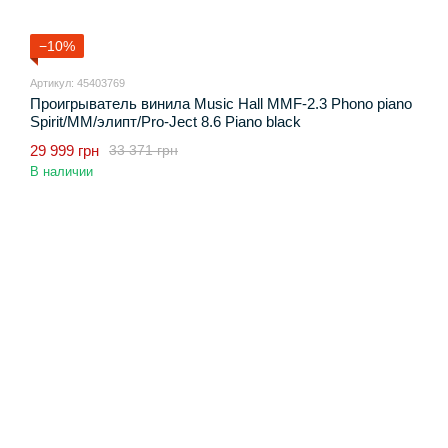
−10%
Артикул: 45403769
Проигрыватель винила Music Hall MMF-2.3 Phono piano
Spirit/MM/элипт/Pro-Ject 8.6 Piano black
29 999 грн
33 371 грн
В наличии