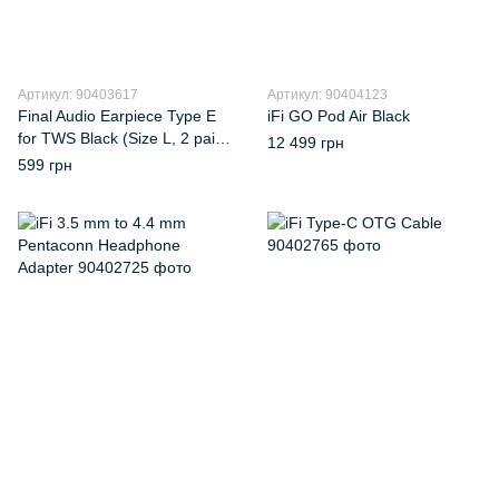
Артикул: 90403617
Артикул: 90404123
Final Audio Earpiece Type E
iFi GO Pod Air Black
for TWS Black (Size L, 2 pair)
12 499 грн
(FI-WEPEBLL)
599 грн