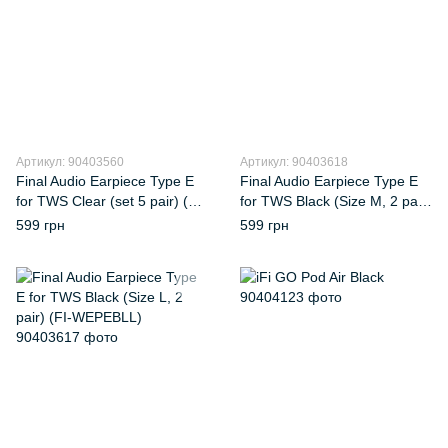
Артикул: 90403560
Артикул: 90403618
Final Audio Earpiece Type E
Final Audio Earpiece Type E
for TWS Clear (set 5 pair) (FI-
for TWS Black (Size M, 2 pair)
WEPECLA)
(FI-WEPEBLM)
599 грн
599 грн