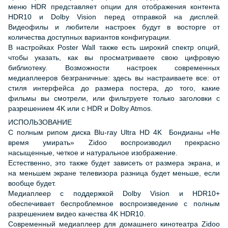
меню HDR представляет опции для отображения контента
HDR10 и Dolby Vision перед отправкой на дисплей.
Видеофилы и любители настроек будут в восторге от
количества доступных вариантов конфигурации.
В настройках Poster Wall также есть широкий спектр опций,
чтобы указать, как вы просматриваете свою цифровую
библиотеку. Возможности настроек современных
медиаплееров безграничные: здесь вы настраиваете все: от
стиля интерфейса до размера постера, до того, какие
фильмы вы смотрели, или фильтруете только заголовки с
разрешением 4K или с HDR и Dolby Atmos.
ИСПОЛЬЗОВАНИЕ
С полным рипом диска Blu-ray Ultra HD 4K Бондианы «Не
время умирать» Zidoo воспроизводил прекрасно
насыщенные, четкое и натуральное изображение.
Естественно, это также будет зависеть от размера экрана, и
на меньшем экране телевизора разница будет меньше, если
вообще будет.
Медиаплеер с поддержкой Dolby Vision и HDR10+
обеспечивает беспроблемное воспроизведение с полным
разрешением видео качества 4K HDR10.
Современный медиаплеер для домашнего кинотеатра Zidoo