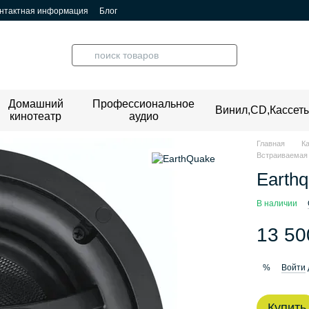
нтактная информация
Блог
Домашний
Профессиональное
Винил,CD,Кассет
кинотеатр
аудио
Главная
К
Встраиваемая 
Earth
В наличии
13 50
Войти
%
Купить