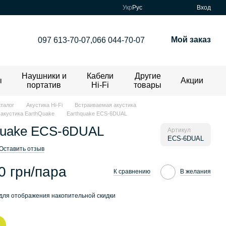
Укр
Рус
Вход
Мой заказ
097 613-70-07,
066 044-70-07
Наушники и
Кабели
Другие
ы
Акции
портатив
Hi-Fi
товары
аталог
Акустика Hi-Fi
Встраиваемая акустика
акустика EarthQuake
Earthquake ECS-6DUAL
quake ECS-6DUAL
Артикул
ECS-6DUAL
Оставить отзыв
0 грн/пара
К сравнению
В желания
для отображения накопительной скидки