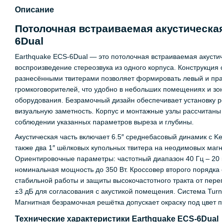
Описание
Потолочная встраиваемая акустическая
6Dual
Earthquake ECS-6Dual — это потолочная встраиваемая акустич
воспроизведение стереозвука из одного корпуса. Конструкция 
разнесёнными твитерами позволяет формировать левый и пра
громкоговорителей, что удобно в небольших помещениях и з
оборудования. Безрамочный дизайн обеспечивает установку р
визуальную заметность. Корпус и монтажные узлы рассчитаны
соблюдении указанных параметров выреза и глубины.
Акустическая часть включает 6.5″ среднебасовый динамик с Ke
также два 1″ шёлковых купольных твитера на неодимовых маг
Ориентировочные параметры: частотный диапазон 40 Гц – 20 к
номинальная мощность до 350 Вт. Кроссовер второго порядка 
стабильной работы и защиты высокочастотного тракта от пере
±3 дБ для согласования с акустикой помещения. Система Tur
Магнитная безрамочная решётка допускает окраску под цвет п
Технические характеристики Earthquake ECS-6Dual