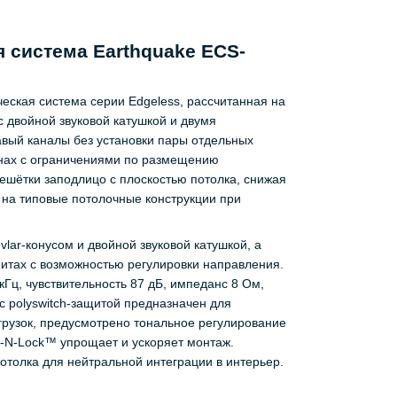
 система Earthquake ECS-
еская система серии Edgeless, рассчитанная на
с двойной звуковой катушкой и двумя
вый каналы без установки пары отдельных
онах с ограничениями по размещению
ешётки заподлицо с плоскостью потолка, снижая
 на типовые потолочные конструкции при
vlar-конусом и двойной звуковой катушкой, а
нитах с возможностью регулировки направления.
Гц, чувствительность 87 дБ, импеданс 8 Ом,
с polyswitch‑защитой предназначен для
грузок, предусмотрено тональное регулирование
n‑N‑Lock™ упрощает и ускоряет монтаж.
отолка для нейтральной интеграции в интерьер.