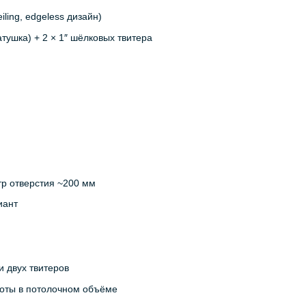
ling, edgeless дизайн)
атушка) + 2 × 1″ шёлковых твитера
тр отверстия ~200 мм
иант
и двух твитеров
боты в потолочном объёме