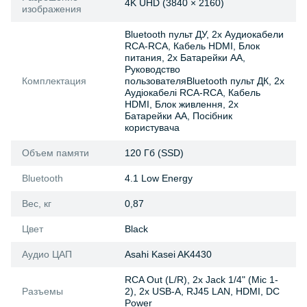
4K UHD (3840 × 2160)
изображения
Bluetooth пульт ДУ, 2x Аудиокабели
RCA-RCA, Кабель HDMI, Блок
питания, 2x Батарейки АА,
Руководство
Комплектация
пользователяBluetooth пульт ДК, 2x
Аудіокабелі RCA-RCA, Кабель
HDMI, Блок живлення, 2x
Батарейки АА, Посібник
користувача
Объем памяти
120 Гб (SSD)
Bluetooth
4.1 Low Energy
Вес, кг
0,87
Цвет
Black
Аудио ЦАП
Asahi Kasei AK4430
RCA Out (L/R), 2x Jack 1/4" (Mic 1-
Разъемы
2), 2x USB-A, RJ45 LAN, HDMI, DC
Power