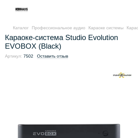
Каталог
Профессиональное аудио
Караоке системы
Карао
Караоке-система Studio Evolution
EVOBOX (Black)
Артикул:
7502
Оставить отзыв