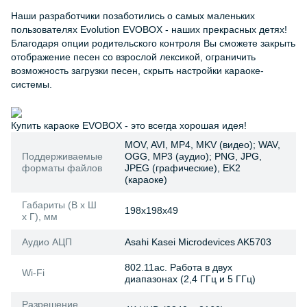
Наши разработчики позаботились о самых маленьких
пользователях Evolution EVOBOX - наших прекрасных детях!
Благодаря опции родительского контроля Вы сможете закрыть
отображение песен со взрослой лексикой, ограничить
возможность загрузки песен, скрыть настройки караоке-
системы.
Купить караоке EVOBOX - это всегда хорошая идея!
MOV, AVI, MP4, MKV (видео); WAV,
Поддерживаемые
OGG, MP3 (аудио); PNG, JPG,
форматы файлов
JPEG (графические), EK2
(караоке)
Габариты (В х Ш
198x198x49
х Г), мм
Аудио АЦП
Asahi Kasei Microdevices AK5703
802.11ac. Работа в двух
Wi-Fi
диапазонах (2,4 ГГц и 5 ГГц)
Разрешение