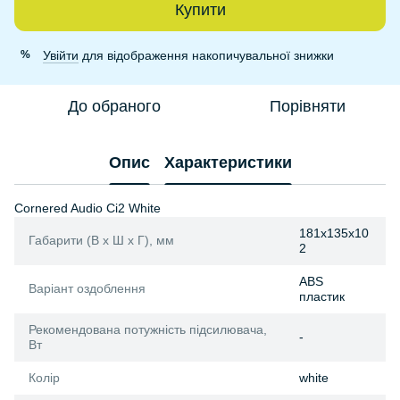
Купити
Увійти
для відображення накопичувальної знижки
%
До обраного
Порівняти
Опис
Характеристики
Cornered Audio Ci2 White
181x135x10
Габарити (В х Ш х Г), мм
2
ABS
Варіант оздоблення
пластик
Рекомендована потужність підсилювача,
-
Вт
Колір
white